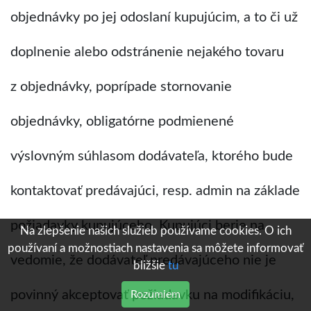
objednávky po jej odoslaní kupujúcim, a to či už
doplnenie alebo odstránenie nejakého tovaru
z objednávky, poprípade stornovanie
objednávky, obligatórne podmienené
výslovným súhlasom dodávateľa, ktorého bude
kontaktovať predávajúci, resp. admin na základe
požiadavky kupujúceho. Kupujúci berie na
Na zlepšenie našich služieb používame cookies. O ich
používaní a možnostiach nastavenia sa môžete informovať
vedomie, že dodávateľ predávajúceho nie je
bližšie
tu
povinný akceptovať požiadavku na modifikáciu,
Rozumiem