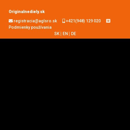
Originalnediely.sk
registracia@aglsro.sk
+421(948) 129 020
Podmienky používania
SK
EN
DE
|
|